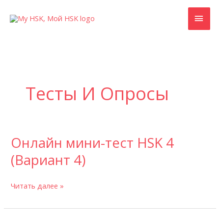
Перейти
ГЛА
к
содержимому
МЕ
Тесты И Опросы
Онлайн мини-тест HSK 4
Онлайн
мини-
(Вариант 4)
тест
HSK
Читать далее »
4
(Вариант
4)