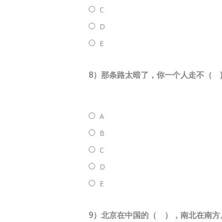
C
D
E
8）那条路太暗了，你一个人走不（ )
A
B
C
D
E
9）北京在中国的（ ），南北在南方