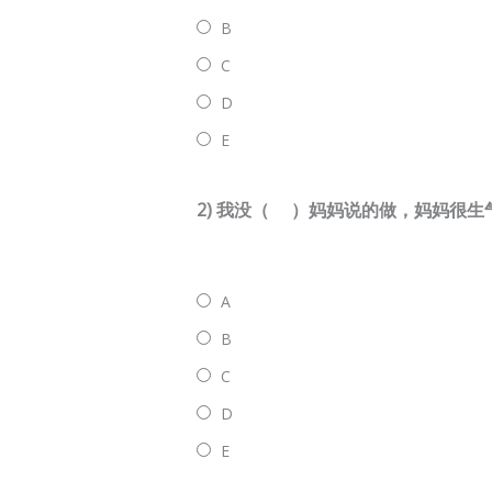
B
C
D
E
2) 我没（ ）妈妈说的做，妈妈很生
A
B
C
D
E