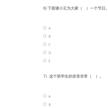
6) 下面请小王为大家（ ）一个节日
A
B
C
D
E
7）这个班学生的发音非常（ ）。
A
B