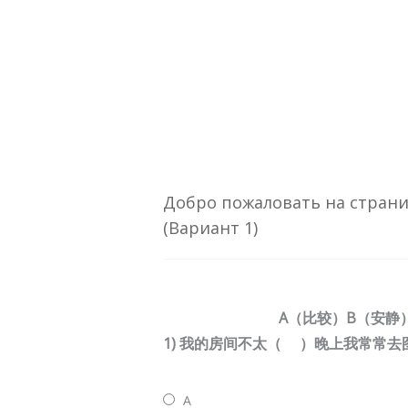
Добро пожаловать на страниц
(Вариант 1)
A（比较）B（安静
1) 我的房间不太（ ）晚上我常常去
A