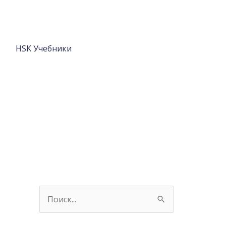
HSK Учебники
П
о