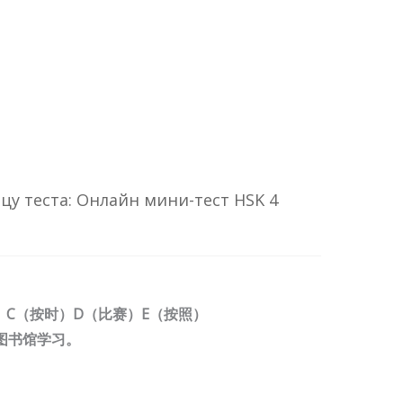
у теста: Онлайн мини-тест HSK 4
）C（按时）D（比赛）E（按照）
图书馆学习。