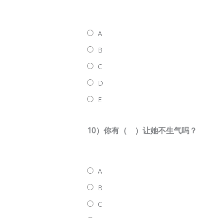
A
B
C
D
E
10）你有（ ）让她不生气吗？
A
B
C