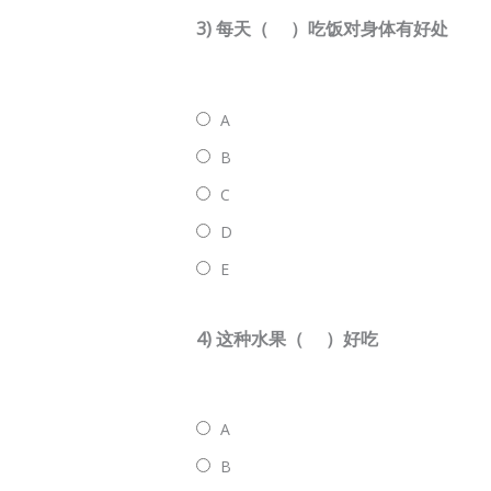
3) 每天（ ）吃饭对身体有好处
A
B
C
D
E
4) 这种水果（ ）好吃
A
B